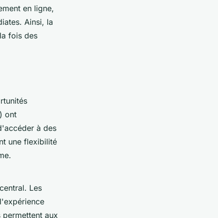
ement en ligne,
ates. Ainsi, la
la fois des
rtunités
) ont
 d'accéder à des
 une flexibilité
me.
central. Les
 l'expérience
s permettent aux