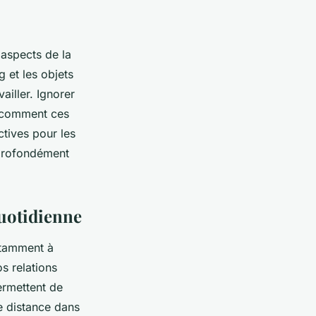
 aspects de la
g et les objets
iller. Ignorer
z comment ces
ctives pour les
e profondément
quotidienne
otamment à
s relations
ermettent de
ne distance dans