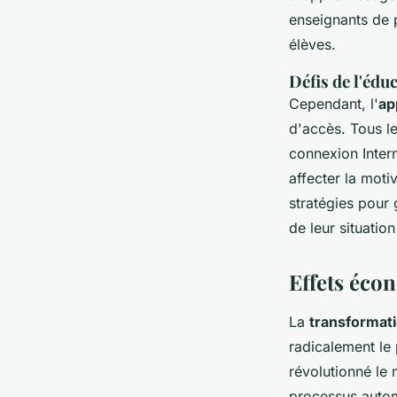
enseignants de 
élèves.
Défis de l'éd
Cependant, l'
ap
d'accès. Tous l
connexion Intern
affecter la moti
stratégies pour
de leur situati
Effets éco
La
transformat
radicalement le 
révolutionné le 
processus autom