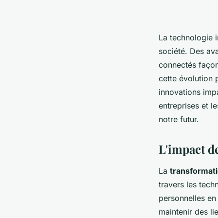
La technologie i
société. Des avan
connectés façon
cette évolution
innovations impa
entreprises et l
notre futur.
L'impact de
La
transformat
travers les tec
personnelles en 
maintenir des li