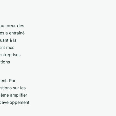
au cœur des
es a entraîné
uant à la
ment mes
entreprises
tions
ment. Par
stions sur les
même amplifier
r développement