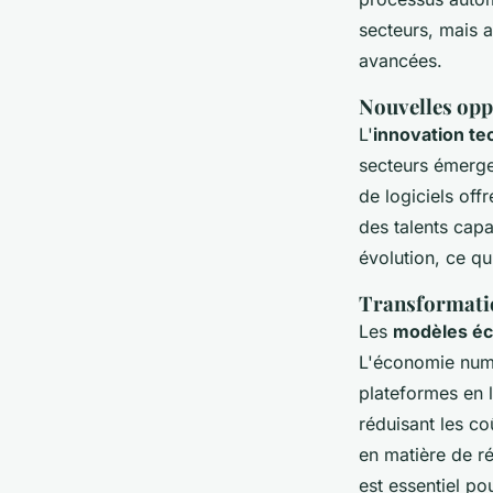
secteurs, mais 
avancées.
Nouvelles opp
L'
innovation te
secteurs émergen
de logiciels off
des talents cap
évolution, ce q
Transformati
Les
modèles éc
L'économie numé
plateformes en l
réduisant les co
en matière de r
est essentiel p