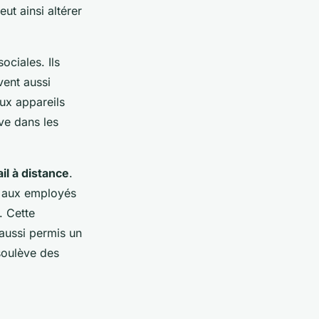
ut ainsi altérer
ociales. Ils
vent aussi
ux appareils
ve dans les
ail à distance
.
t aux employés
. Cette
aussi permis un
 soulève des