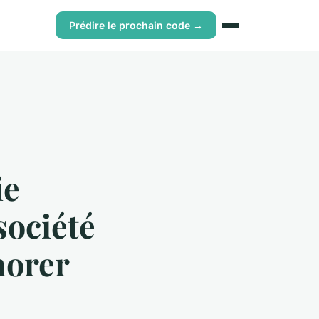
Prédire le prochain code →
ie
société
norer