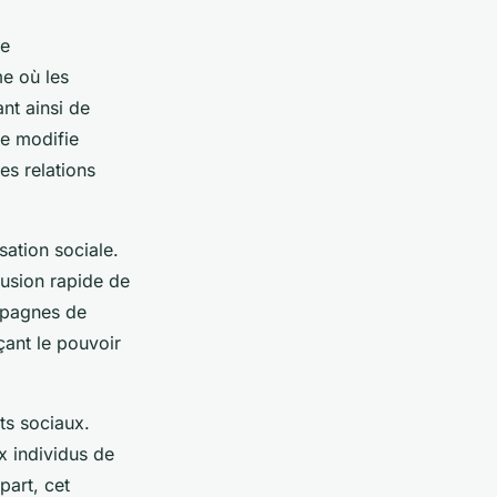
ne
me où les
nt ainsi de
e modifie
es relations
sation sociale.
fusion rapide de
ampagnes de
çant le pouvoir
ts sociaux.
x individus de
part, cet