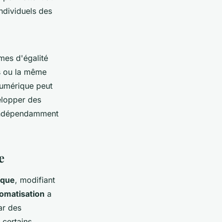
ndividuels des
mes d'égalité
s ou la même
 numérique peut
velopper des
, indépendamment
e
ique
, modifiant
omatisation
a
ar des
 certains