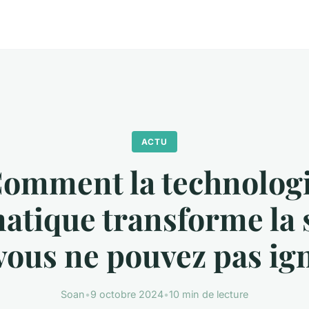
ACTU
omment la technolog
atique transforme la 
vous ne pouvez pas ig
Soan
•
9 octobre 2024
•
10 min de lecture