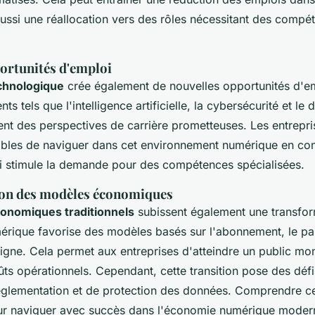
aussi une réallocation vers des rôles nécessitant des compé
ortunités d'emploi
chnologique
crée également de nouvelles opportunités d'em
ts tels que l'intelligence artificielle, la cybersécurité et l
rent des perspectives de carrière prometteuses. Les entrepr
ables de naviguer dans cet environnement numérique en co
ui stimule la demande pour des compétences spécialisées.
on des modèles économiques
onomiques traditionnels
subissent également une transfor
rique favorise des modèles basés sur l'abonnement, le par
igne. Cela permet aux entreprises d'atteindre un public mon
ûts opérationnels. Cependant, cette transition pose des dé
églementation et de protection des données. Comprendre 
our naviguer avec succès dans l'économie numérique moder