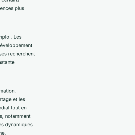
tences plus
ploi. Les
e développement
ises recherchent
nstante
mation.
tage et les
dial tout en
fis, notamment
ces dynamiques
ne.