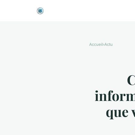
Accueil
›
Actu
C
inform
que 