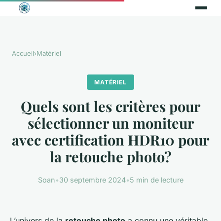
Accueil
›
Matériel
MATÉRIEL
Quels sont les critères pour
sélectionner un moniteur
avec certification HDR10 pour
la retouche photo?
Soan
•
30 septembre 2024
•
5 min de lecture
L’univers de la
retouche photo
a connu une véritable